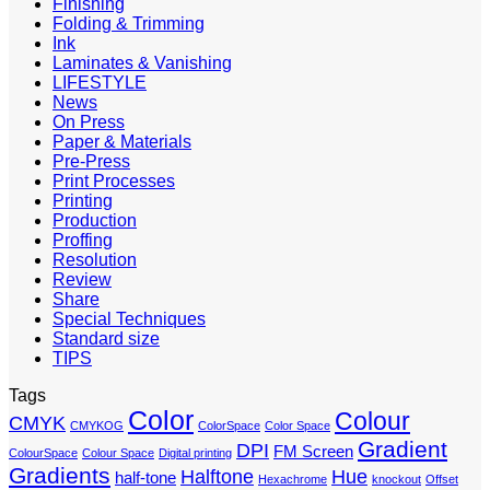
Finishing
Folding & Trimming
Ink
Laminates & Vanishing
LIFESTYLE
News
On Press
Paper & Materials
Pre-Press
Print Processes
Printing
Production
Proffing
Resolution
Review
Share
Special Techniques
Standard size
TIPS
Tags
Color
Colour
CMYK
CMYKOG
ColorSpace
Color Space
Gradient
DPI
FM Screen
ColourSpace
Colour Space
Digital printing
Gradients
Halftone
Hue
half-tone
Hexachrome
knockout
Offset