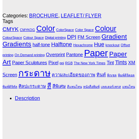
Categories:
BROCHURE
,
LEAFLET/ FLYER
Tags
Color
Colour
CMYK
CMYKOG
ColorSpace
Color Space
Gradient
DPI
FM Screen
ColourSpace
Colour Space
Digital printing
Gradients
Halftone
Hue
half-tone
Hexachrome
knockout
Offset
Paper
Paper
Overprint
Pantone
printing
On Demand printing
Art
Tints
Paper Sculptures
Pixel
Tint
XM
ppi
RGB
The New York Times
กระดาษ
Screen
ความละเอียดของภาพ
ทินท์
พิกเซล
พิมพ์ดิจิตอล
สี
ศิลปะกระดาษ
สีพิเศษ
พิมพ์ดิจิทัล
สีแพนโทน
หนังสือพิมพ์
เลตเตอร์เพรส
แพนโทน
Description