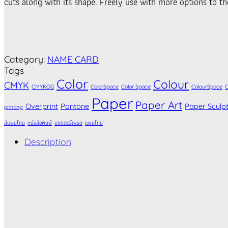
cuts along with its shape. Freely use with more options to th
Category:
NAME CARD
Tags
Color
Colour
CMYK
CMYKOG
ColorSpace
Color Space
ColourSpace
C
Paper
Paper Art
Overprint
Pantone
Paper Sculp
printing
สีแพนโทน
หนังสือพิมพ์
เลตเตอร์เพรส
แพนโทน
Description