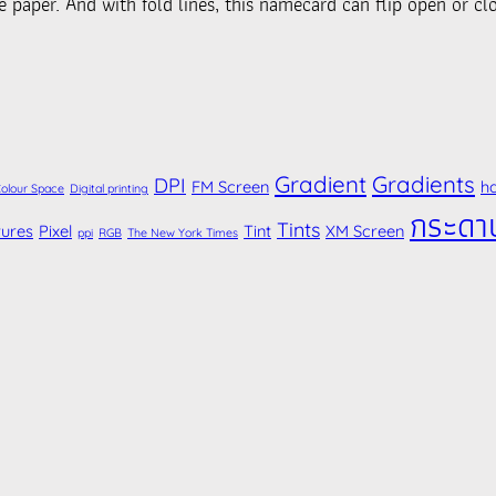
e paper. And with fold lines, this namecard can flip open or clo
Gradient
Gradients
DPI
FM Screen
ha
olour Space
Digital printing
กระดา
Tints
tures
Pixel
Tint
XM Screen
ppi
RGB
The New York Times