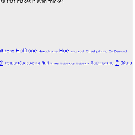
se that makes it even thicker.
Halftone
Hue
lf-tone
Hexachrome
knockout
Offset printing
On Demand
ษ
สี
ความละเอียดของภาพ
ทินท์
ศิลปะกระดาษ
สีพิเศษ
พิกเซล
พิมพ์ดิจิตอล
พิมพ์ดิจิทัล