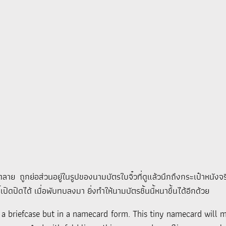
ย ถูกย่อส่วนอยู่ในรูปของนามบัตรใบจิ๋วที่ดูแล้วนึกถึงกระเป๋าหนังจร
ิดปิดได้ เมื่อพับทบลงมา ยิ่งทำให้นามบัตรชิ้นนี้หนาขึ้นได้อีกด้วย
f a briefcase but in a namecard form. This tiny namecard will m