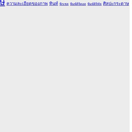
ษ
ความละเอียดของภาพ
ทินท์
ศิลปะกระดาษ
พิกเซล
พิมพ์ดิจิตอล
พิมพ์ดิจิทัล