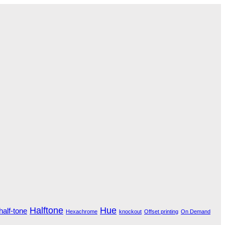
Halftone
Hue
half-tone
Hexachrome
knockout
Offset printing
On Demand