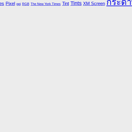
กระดา
Tints
es
Pixel
Tint
XM Screen
ppi
RGB
The New York Times