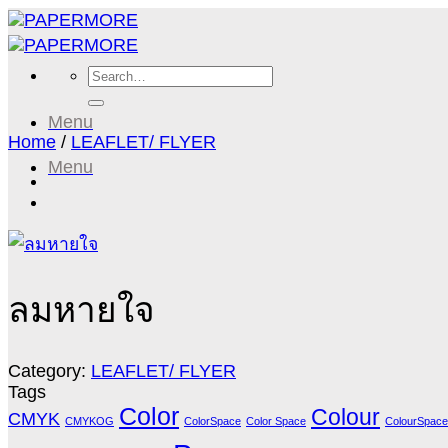
Skip
to
content
Search
for:
Menu
Home
/
LEAFLET/ FLYER
Menu
ลมหายใจ
Category:
LEAFLET/ FLYER
Tags
Color
Colour
CMYK
CMYKOG
ColorSpace
Color Space
ColourSpace