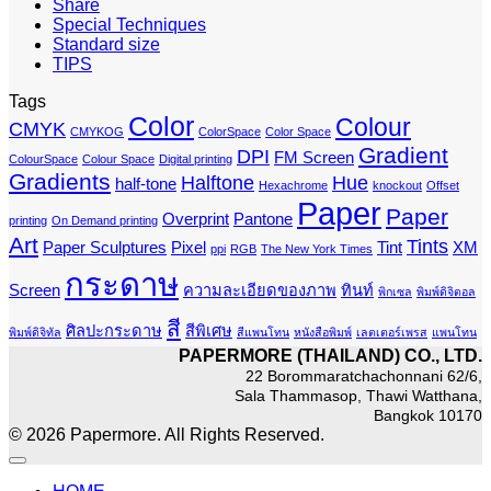
Share
Special Techniques
Standard size
TIPS
Tags
Color
Colour
CMYK
CMYKOG
ColorSpace
Color Space
Gradient
DPI
FM Screen
ColourSpace
Colour Space
Digital printing
Gradients
Halftone
Hue
half-tone
Hexachrome
knockout
Offset
Paper
Paper
Overprint
Pantone
printing
On Demand printing
Art
Tints
Paper Sculptures
Pixel
Tint
XM
ppi
RGB
The New York Times
กระดาษ
Screen
ความละเอียดของภาพ
ทินท์
พิกเซล
พิมพ์ดิจิตอล
สี
ศิลปะกระดาษ
สีพิเศษ
พิมพ์ดิจิทัล
สีแพนโทน
หนังสือพิมพ์
เลตเตอร์เพรส
แพนโทน
PAPERMORE (THAILAND) CO., LTD.
22 Borommaratchachonnani 62/6,
Sala Thammasop, Thawi Watthana,
Bangkok 10170
© 2026 Papermore. All Rights Reserved.