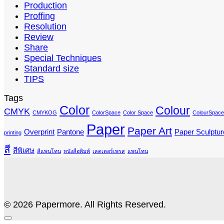
Production
Proffing
Resolution
Review
Share
Special Techniques
Standard size
TIPS
Tags
Color
Colour
CMYK
CMYKOG
ColorSpace
Color Space
ColourSpace
Paper
Paper Art
Overprint
Pantone
Paper Sculptur
printing
สี
สีพิเศษ
สีแพนโทน
หนังสือพิมพ์
เลตเตอร์เพรส
แพนโทน
© 2026 Papermore. All Rights Reserved.