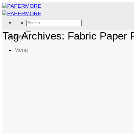
Skip
to
content
Search
for:
Tag Archives:
Fabric Paper P
Menu
Menu