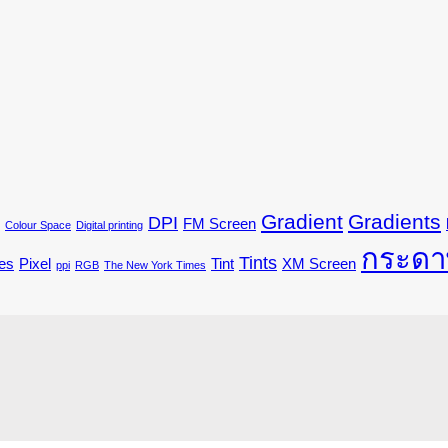
Gradient
Gradients
DPI
FM Screen
Colour Space
Digital printing
กระดา
Tints
es
Pixel
Tint
XM Screen
ppi
RGB
The New York Times