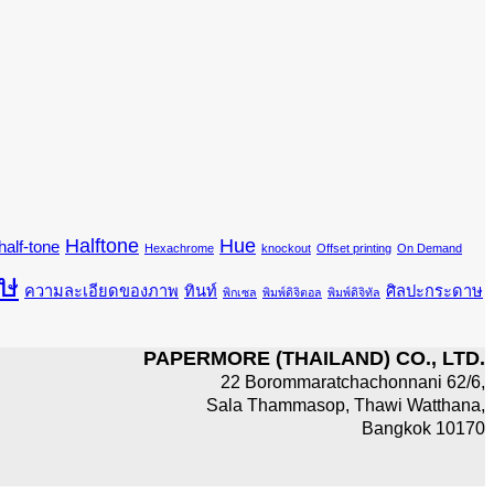
Halftone
Hue
half-tone
Hexachrome
knockout
Offset printing
On Demand
ษ
ความละเอียดของภาพ
ทินท์
ศิลปะกระดาษ
พิกเซล
พิมพ์ดิจิตอล
พิมพ์ดิจิทัล
PAPERMORE (THAILAND) CO., LTD.
22 Borommaratchachonnani 62/6,
Sala Thammasop, Thawi Watthana,
Bangkok 10170