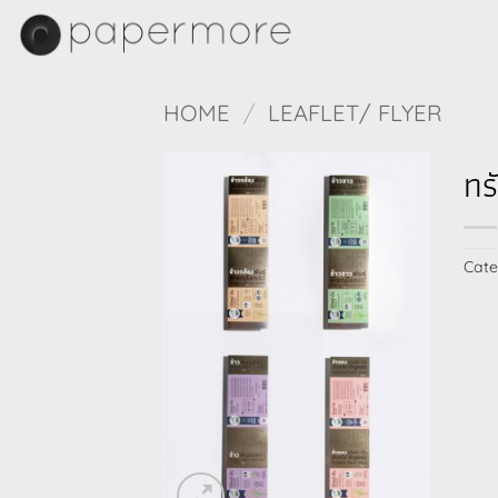
Skip
to
content
HOME
/
LEAFLET/ FLYER
ทร
Cate