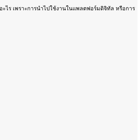
รหัสสีอะไร เพราะการนำไปใช้งานในแพลตฟอร์มดิจิทัล หรือการ