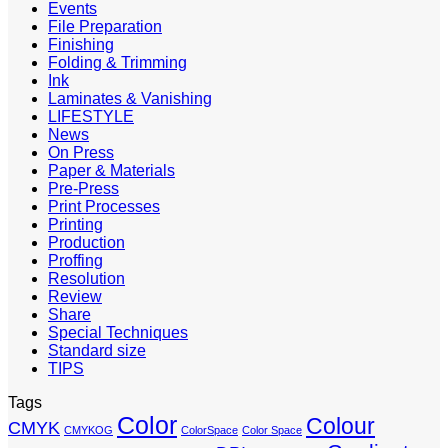
Events
File Preparation
Finishing
Folding & Trimming
Ink
Laminates & Vanishing
LIFESTYLE
News
On Press
Paper & Materials
Pre-Press
Print Processes
Printing
Production
Proffing
Resolution
Review
Share
Special Techniques
Standard size
TIPS
Tags
Color
Colour
CMYK
CMYKOG
ColorSpace
Color Space