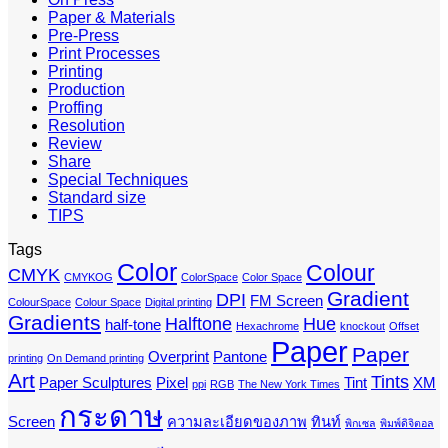
Paper & Materials
Pre-Press
Print Processes
Printing
Production
Proffing
Resolution
Review
Share
Special Techniques
Standard size
TIPS
Tags
Color
Colour
CMYK
CMYKOG
ColorSpace
Color Space
Gradient
DPI
FM Screen
ColourSpace
Colour Space
Digital printing
Gradients
Halftone
Hue
half-tone
Hexachrome
knockout
Offset
Paper
Paper
Overprint
Pantone
printing
On Demand printing
Art
Tints
Paper Sculptures
Pixel
Tint
XM
ppi
RGB
The New York Times
กระดาษ
Screen
ความละเอียดของภาพ
ทินท์
พิกเซล
พิมพ์ดิจิตอล