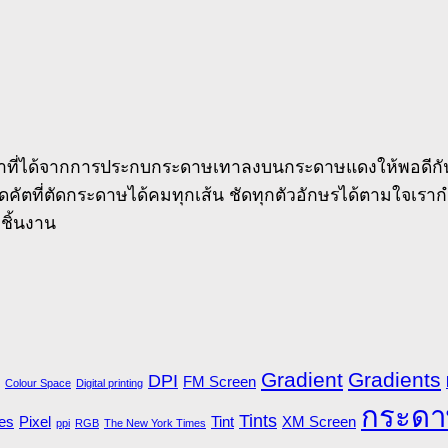
นาที่ได้จากการประกบกระดาษเทาลงบนกระดาษแดงให้พอดีกัน ได้
ไดคัตที่ตัดกระดาษได้คมทุกเส้น ชัดทุกตัวอักษรได้ตามใจเรา
บชิ้นงาน
Gradient
Gradients
DPI
FM Screen
Colour Space
Digital printing
กระดา
Tints
es
Pixel
Tint
XM Screen
ppi
RGB
The New York Times