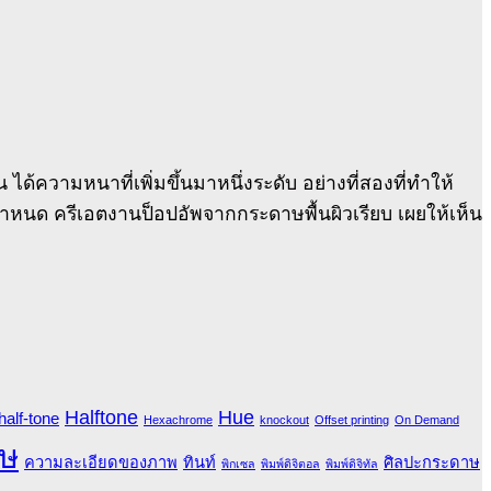
ความหนาที่เพิ่มขึ้นมาหนึ่งระดับ อย่างที่สองที่ทำให้
กำหนด ครีเอตงานป็อปอัพจากกระดาษพื้นผิวเรียบ เผยให้เห็น
Halftone
Hue
half-tone
Hexachrome
knockout
Offset printing
On Demand
ษ
ความละเอียดของภาพ
ทินท์
ศิลปะกระดาษ
พิกเซล
พิมพ์ดิจิตอล
พิมพ์ดิจิทัล