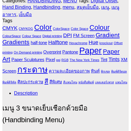
Categories:
HANDBINDING
,
MENU
Tags:
Digital Offset
,
Hand Binding
,
Handbinding
,
menu
,
สมุดเย็บมือ
,
เมนู
,
เมนู
อาหาร
,
เย็บมือ
Tags
Color
Colour
CMYK
CMYKOG
ColorSpace
Color Space
Gradient
DPI
FM Screen
ColourSpace
Colour Space
Digital printing
Gradients
Halftone
Hue
half-tone
Hexachrome
knockout
Offset
Paper
Paper
Overprint
Pantone
printing
On Demand printing
Art
Tints
Paper Sculptures
Pixel
Tint
XM
ppi
RGB
The New York Times
กระดาษ
Screen
ความละเอียดของภาพ
ทินท์
พิกเซล
พิมพ์ดิจิตอล
สี
ศิลปะกระดาษ
สีพิเศษ
พิมพ์ดิจิทัล
สีแพนโทน
หนังสือพิมพ์
เลตเตอร์เพรส
แพนโทน
Description
เมนู 3 ขนาดเย็บเชือกด้วยมือ
(Handbinding Menu)