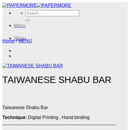
Skip
to
Search
content
for:
Menu
Menu
Home
/
MENU
TAIWANESE SHABU BAR
Taiwanese Shabu Bar
Technique
: Digital Printing , Hand binding