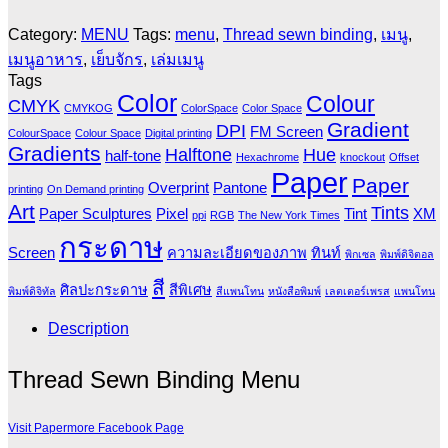
Category:
MENU
Tags:
menu
,
Thread sewn binding
,
เมนู
,
เมนูอาหาร
,
เย็บจักร
,
เล่มเมนู
Tags
Color
Colour
CMYK
CMYKOG
ColorSpace
Color Space
Gradient
DPI
FM Screen
ColourSpace
Colour Space
Digital printing
Gradients
Halftone
Hue
half-tone
Hexachrome
knockout
Offset
Paper
Paper
Overprint
Pantone
printing
On Demand printing
Art
Tints
Paper Sculptures
Pixel
Tint
XM
ppi
RGB
The New York Times
กระดาษ
Screen
ความละเอียดของภาพ
ทินท์
พิกเซล
พิมพ์ดิจิตอล
สี
ศิลปะกระดาษ
สีพิเศษ
พิมพ์ดิจิทัล
สีแพนโทน
หนังสือพิมพ์
เลตเตอร์เพรส
แพนโทน
Description
Thread Sewn Binding Menu
Visit Papermore Facebook Page