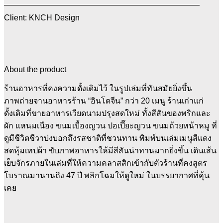
Client: KNCH Design
About the product
ร้านอาหารที่คงความดั้งเดิมไว้ ในรูปเล่มที่ทันสมัยยิ่งขึ้น
ภาพถ่ายจานอาหารร้าน “อินโดจีน” กว่า 20 เมนู ร้านเก่าแก่
ดั้งเดิมที่ขายอาหารเวียดนามปรุงสดใหม่ ทั้งสีสันของพริกและ
ผัก แหนมเนือง ขนมเบื้องญวน ปอเปี๊ยะญวน ขนมถ้วยหน้าหมู ที่
ดูมีชีวิตชีวาบ่งบอกถึงรสชาติที่ชวนทาน พิมพ์บนเล่มเมนูสีแดง
สดหุ้มเทปผ้า ขับภาพอาหารให้มีสีสันน่าทานมากยิ่งขึ้น เดินเส้น
เย็บจักรภายในเล่มที่ให้ความคลาสสิกเข้ากับตัวร้านที่คงสูตร
โบราณมานานถึง 47 ปี พลิกโฉมให้ดูใหม่ ในบรรยากาศที่คุ้น
เคย