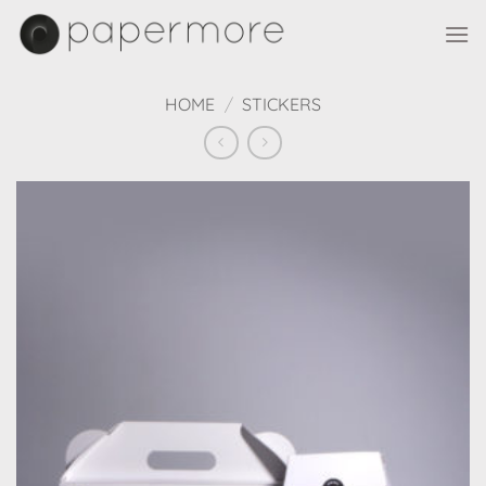
Skip
to
content
HOME
/
STICKERS