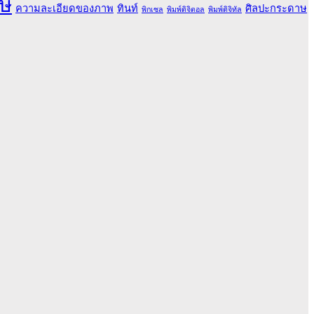
ษ
ความละเอียดของภาพ
ทินท์
ศิลปะกระดาษ
พิกเซล
พิมพ์ดิจิตอล
พิมพ์ดิจิทัล