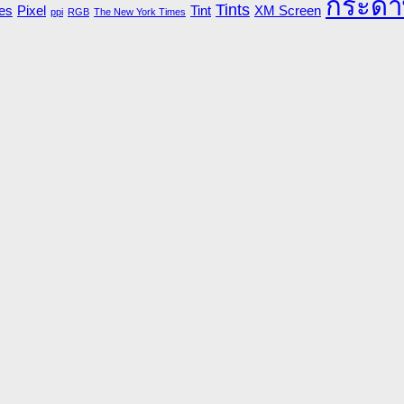
กระดา
Tints
es
Pixel
Tint
XM Screen
ppi
RGB
The New York Times