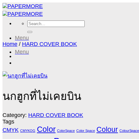
Skip
to
content
Search
for:
Menu
Home
/
HARD COVER BOOK
Menu
นกฮูกที่ไม่เคยบิน
Category:
HARD COVER BOOK
Tags
Color
Colour
CMYK
CMYKOG
ColorSpace
Color Space
ColourSpace