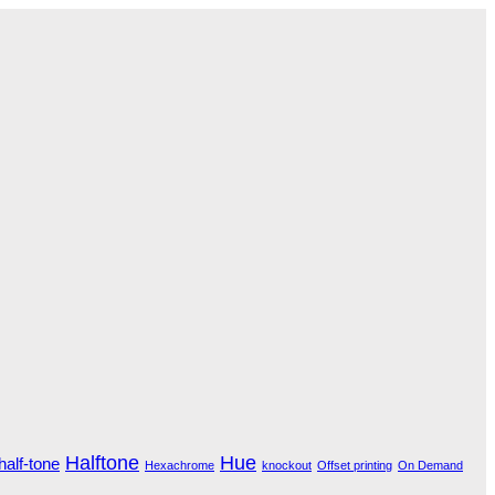
Halftone
Hue
half-tone
Hexachrome
knockout
Offset printing
On Demand