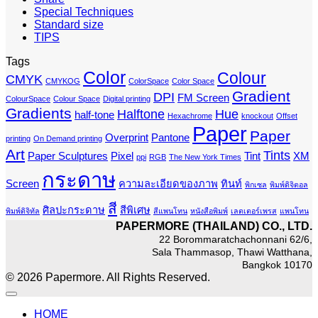
Special Techniques
Standard size
TIPS
Tags
Color
Colour
CMYK
CMYKOG
ColorSpace
Color Space
Gradient
DPI
FM Screen
ColourSpace
Colour Space
Digital printing
Gradients
Halftone
Hue
half-tone
Hexachrome
knockout
Offset
Paper
Paper
Overprint
Pantone
printing
On Demand printing
Art
Tints
Paper Sculptures
Pixel
Tint
XM
ppi
RGB
The New York Times
กระดาษ
Screen
ความละเอียดของภาพ
ทินท์
พิกเซล
พิมพ์ดิจิตอล
สี
ศิลปะกระดาษ
สีพิเศษ
พิมพ์ดิจิทัล
สีแพนโทน
หนังสือพิมพ์
เลตเตอร์เพรส
แพนโทน
PAPERMORE (THAILAND) CO., LTD.
22 Borommaratchachonnani 62/6,
Sala Thammasop, Thawi Watthana,
Bangkok 10170
© 2026 Papermore. All Rights Reserved.
HOME