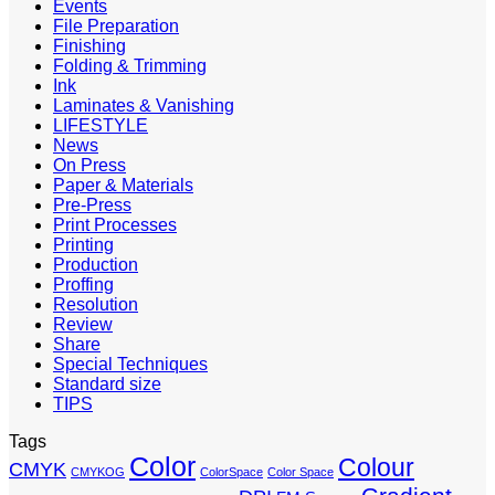
Events
File Preparation
Finishing
Folding & Trimming
Ink
Laminates & Vanishing
LIFESTYLE
News
On Press
Paper & Materials
Pre-Press
Print Processes
Printing
Production
Proffing
Resolution
Review
Share
Special Techniques
Standard size
TIPS
Tags
Color
Colour
CMYK
CMYKOG
ColorSpace
Color Space