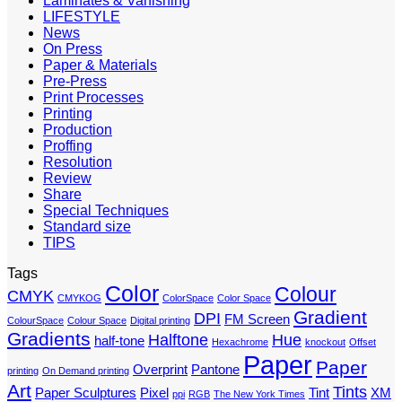
Laminates & Vanishing
LIFESTYLE
News
On Press
Paper & Materials
Pre-Press
Print Processes
Printing
Production
Proffing
Resolution
Review
Share
Special Techniques
Standard size
TIPS
Tags
Color
Colour
CMYK
CMYKOG
ColorSpace
Color Space
Gradient
DPI
FM Screen
ColourSpace
Colour Space
Digital printing
Gradients
Halftone
Hue
half-tone
Hexachrome
knockout
Offset
Paper
Paper
Overprint
Pantone
printing
On Demand printing
Art
Tints
Paper Sculptures
Pixel
Tint
XM
ppi
RGB
The New York Times