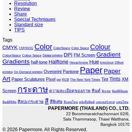
Resolution
Review
Share
Special Techniques
Standard size
TIPS
Tags
Color
Colour
CMYK
CMYKOG
ColorSpace
Color Space
Gradient
DPI
FM Screen
ColourSpace
Colour Space
Digital printing
Gradients
Halftone
Hue
half-tone
Hexachrome
knockout
Offset
Paper
Paper
Overprint
Pantone
printing
On Demand printing
Art
Tints
Paper Sculptures
Pixel
Tint
XM
ppi
RGB
The New York Times
กระดาษ
Screen
ความละเอียดของภาพ
ทินท์
พิกเซล
พิมพ์ดิจิตอล
สี
ศิลปะกระดาษ
สีพิเศษ
พิมพ์ดิจิทัล
สีแพนโทน
หนังสือพิมพ์
เลตเตอร์เพรส
แพนโทน
PAPERMORE (THAILAND) CO., LTD.
22 Borommaratchachonnani 62/6,
Sala Thammasop, Thawi Watthana,
Bangkok 10170
© 2026 Papermore. All Rights Reserved.