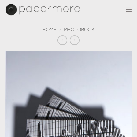
Skip
to
content
HOME
/
PHOTOBOOK