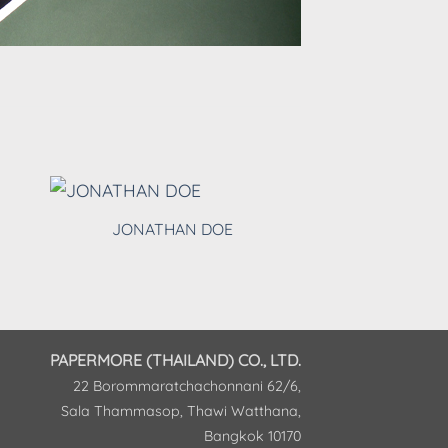
JONATHAN DOE
LIFE OF HERE
PAPERMORE (THAILAND) CO., LTD.
22 Borommaratchachonnani 62/6,
Sala Thammasop, Thawi Watthana,
Bangkok 10170