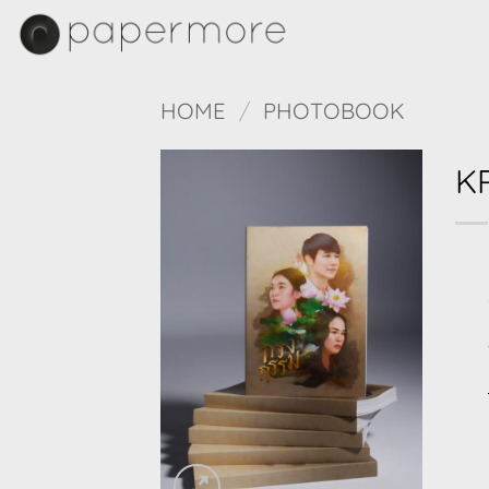
Skip
to
content
HOME
/
PHOTOBOOK
K