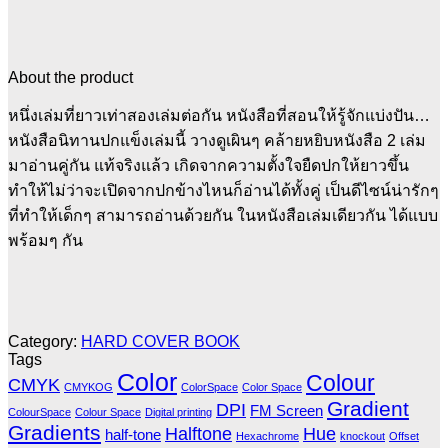
About the product
หนึ่งเล่มที่ยาวเท่าสองเล่มต่อกัน หนังสือที่สอนให้รู้จักแบ่งปัน…
หนังสือนิทานปกแข็งเล่มนี้ วางดูเผินๆ คล้ายหยิบหนังสือ 2 เล่ม
มาอ่านคู่กัน แท้จริงแล้ว เกิดจากความตั้งใจยืดปกให้ยาวขึ้น
ทำให้ไม่ว่าจะเปิดจากปกข้างไหนก็อ่านได้ทั้งคู่ เป็นดีไซน์น่ารักๆ
ที่ทำให้เด็กๆ สามารถอ่านด้วยกัน ในหนังสือเล่มเดียวกัน ได้แบบ
พร้อมๆ กัน
Category:
HARD COVER BOOK
Tags
Color
Colour
CMYK
CMYKOG
ColorSpace
Color Space
Gradient
DPI
FM Screen
ColourSpace
Colour Space
Digital printing
Gradients
Halftone
Hue
half-tone
Hexachrome
knockout
Offset