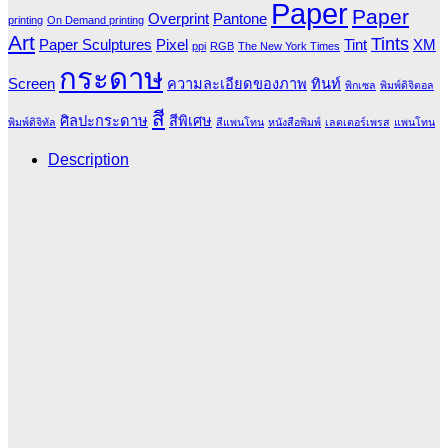
Paper
Paper
Overprint
Pantone
printing
On Demand printing
Art
Tints
Paper Sculptures
Pixel
Tint
XM
ppi
RGB
The New York Times
กระดาษ
Screen
ความละเอียดของภาพ
ทินท์
พิกเซล
พิมพ์ดิจิตอล
สี
ศิลปะกระดาษ
สีพิเศษ
พิมพ์ดิจิทัล
สีแพนโทน
หนังสือพิมพ์
เลตเตอร์เพรส
แพนโทน
Description