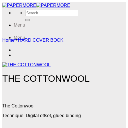
Skip
to
Search
content
for:
Menu
Menu
Home
/
HARD COVER BOOK
THE COTTONWOOL
The Cottonwool
Technique: Digital offset, glued binding