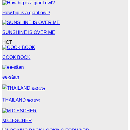
How big is a giant owl?
SUNSHINE IS OVER ME
HOT
COOK BOOK
ee-săan
THAILAND ๒๔๙๓
M.C.ESCHER