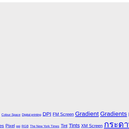
Gradient
Gradients
DPI
FM Screen
Colour Space
Digital printing
กระดา
Tints
es
Pixel
Tint
XM Screen
ppi
RGB
The New York Times