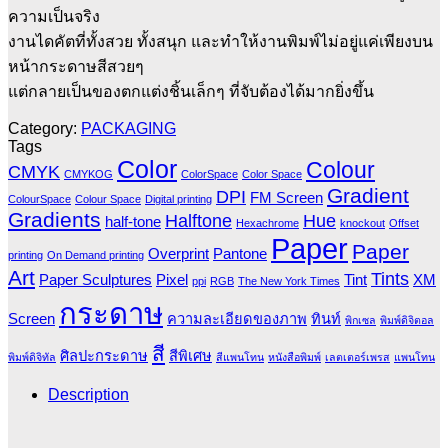
ความเป็นจริง
งานไดคัตที่ทั้งสวย ทั้งสนุก และทำให้งานพิมพ์ไม่อยู่แค่เพียงบน
หน้ากระดาษสีสวยๆ
แต่กลายเป็นของตกแต่งชิ้นเล็กๆ ที่จับต้องได้มากยิ่งขึ้น
Category:
PACKAGING
Tags
Color
Colour
CMYK
CMYKOG
ColorSpace
Color Space
Gradient
DPI
FM Screen
ColourSpace
Colour Space
Digital printing
Gradients
Halftone
Hue
half-tone
Hexachrome
knockout
Offset
Paper
Paper
Overprint
Pantone
printing
On Demand printing
Art
Tints
Paper Sculptures
Pixel
Tint
XM
ppi
RGB
The New York Times
กระดาษ
Screen
ความละเอียดของภาพ
ทินท์
พิกเซล
พิมพ์ดิจิตอล
สี
ศิลปะกระดาษ
สีพิเศษ
พิมพ์ดิจิทัล
สีแพนโทน
หนังสือพิมพ์
เลตเตอร์เพรส
แพนโทน
Description