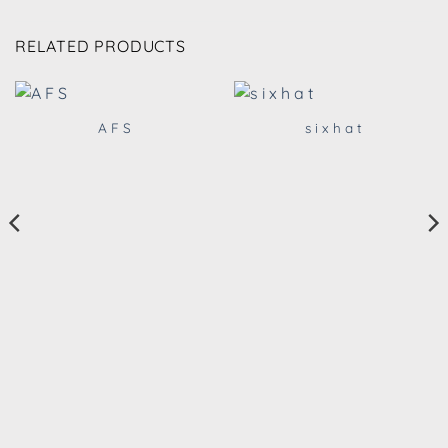
RELATED PRODUCTS
A F S
s i x h a t