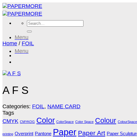
Skip
to
content
Search
for:
Menu
Home
/
FOIL
Menu
A F S
Categories:
FOIL
,
NAME CARD
Tags
Color
Colour
CMYK
CMYKOG
ColorSpace
Color Space
ColourSpace
Paper
Paper Art
Overprint
Pantone
Paper Sculptur
printing