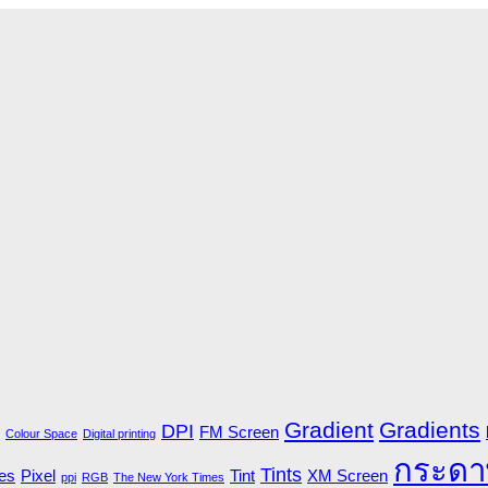
Gradient
Gradients
DPI
FM Screen
Colour Space
Digital printing
กระดา
Tints
es
Pixel
Tint
XM Screen
ppi
RGB
The New York Times