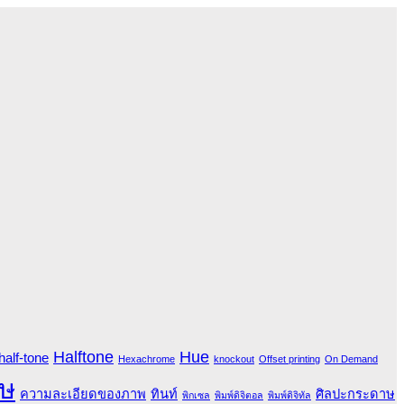
Halftone
Hue
half-tone
Hexachrome
knockout
Offset printing
On Demand
ษ
ความละเอียดของภาพ
ทินท์
ศิลปะกระดาษ
พิกเซล
พิมพ์ดิจิตอล
พิมพ์ดิจิทัล