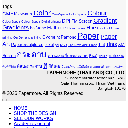
Tags
Color
Colour
CMYK
CMYKOG
ColorSpace
Color Space
Gradient
DPI
FM Screen
ColourSpace
Colour Space
Digital printing
Gradients
Halftone
Hue
half-tone
Hexachrome
knockout
Offset
Paper
Paper
Overprint
Pantone
printing
On Demand printing
Art
Tints
Paper Sculptures
Pixel
Tint
XM
ppi
RGB
The New York Times
กระดาษ
Screen
ความละเอียดของภาพ
ทินท์
พิกเซล
พิมพ์ดิจิตอล
สี
ศิลปะกระดาษ
สีพิเศษ
พิมพ์ดิจิทัล
สีแพนโทน
หนังสือพิมพ์
เลตเตอร์เพรส
แพนโทน
PAPERMORE (THAILAND) CO., LTD.
22 Borommaratchachonnani 62/6,
Sala Thammasop, Thawi Watthana,
Bangkok 10170
© 2026 Papermore. All Rights Reserved.
HOME
SHOP THE DESIGN
SEE OUR WORKS
Academic Journal