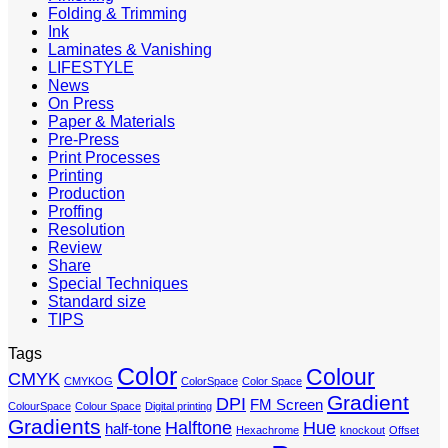
Folding & Trimming
Ink
Laminates & Vanishing
LIFESTYLE
News
On Press
Paper & Materials
Pre-Press
Print Processes
Printing
Production
Proffing
Resolution
Review
Share
Special Techniques
Standard size
TIPS
Tags
Color
Colour
CMYK
CMYKOG
ColorSpace
Color Space
Gradient
DPI
FM Screen
ColourSpace
Colour Space
Digital printing
Gradients
Halftone
Hue
half-tone
Hexachrome
knockout
Offset