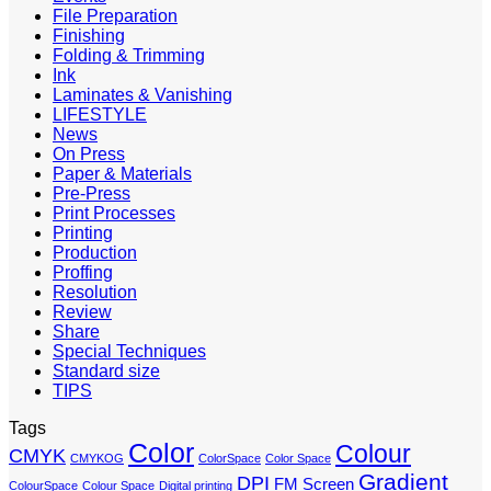
File Preparation
Finishing
Folding & Trimming
Ink
Laminates & Vanishing
LIFESTYLE
News
On Press
Paper & Materials
Pre-Press
Print Processes
Printing
Production
Proffing
Resolution
Review
Share
Special Techniques
Standard size
TIPS
Tags
Color
Colour
CMYK
CMYKOG
ColorSpace
Color Space
Gradient
DPI
FM Screen
ColourSpace
Colour Space
Digital printing