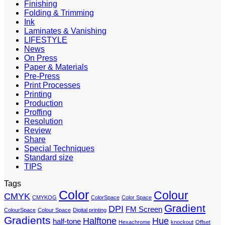
Finishing
Folding & Trimming
Ink
Laminates & Vanishing
LIFESTYLE
News
On Press
Paper & Materials
Pre-Press
Print Processes
Printing
Production
Proffing
Resolution
Review
Share
Special Techniques
Standard size
TIPS
Tags
Color
Colour
CMYK
CMYKOG
ColorSpace
Color Space
Gradient
DPI
FM Screen
ColourSpace
Colour Space
Digital printing
Gradients
Halftone
Hue
half-tone
Hexachrome
knockout
Offset