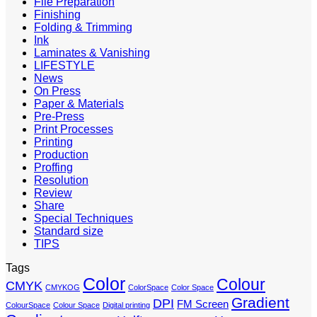
File Preparation
Finishing
Folding & Trimming
Ink
Laminates & Vanishing
LIFESTYLE
News
On Press
Paper & Materials
Pre-Press
Print Processes
Printing
Production
Proffing
Resolution
Review
Share
Special Techniques
Standard size
TIPS
Tags
Color
Colour
CMYK
CMYKOG
ColorSpace
Color Space
Gradient
DPI
FM Screen
ColourSpace
Colour Space
Digital printing