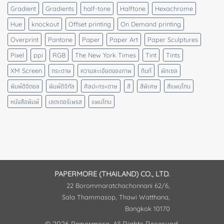
Gradient
Gradients
half-tone
Halftone
Hexachrome
Hue
knockout
Offset printing
On Demand printing
Overprint
Pantone
Paper
Paper Art
Paper Sculptures
Pixel
ppi
RGB
The New York Times
Tint
Tints
XM Screen
กระดาษ
ความละเอียดของภาพ
ทินท์
พิกเซล
พิมพ์ดิจิตอล
พิมพ์ดิจิทัล
ศิลปะกระดาษ
สี
สีพิเศษ
สีแพนโทน
หนังสือพิมพ์
เลตเตอร์เพรส
แพนโทน
PAPERMORE (THAILAND) CO., LTD.
22 Borommaratchachonnani 62/6,
Sala Thammasop, Thawi Watthana,
Bangkok 10170
© 2026 Papermore. All Rights Reserved.