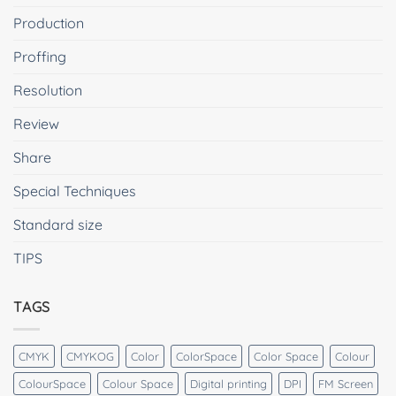
Production
Proffing
Resolution
Review
Share
Special Techniques
Standard size
TIPS
TAGS
CMYK
CMYKOG
Color
ColorSpace
Color Space
Colour
ColourSpace
Colour Space
Digital printing
DPI
FM Screen