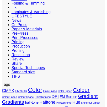
Folding & Trimming
Ink
Laminates & Vanishing
LIFESTYLE
News
On Press
Paper & Materials
Pre-Press
Print Processes
Printing
Production
Proffing
Resolution
Review
Share
Special Techniques
Standard size
TIPS
Tags
Color
Colour
CMYK
CMYKOG
ColorSpace
Color Space
Gradient
DPI
FM Screen
ColourSpace
Colour Space
Digital printing
Gradients
Halftone
Hue
half-tone
Hexachrome
knockout
Offset