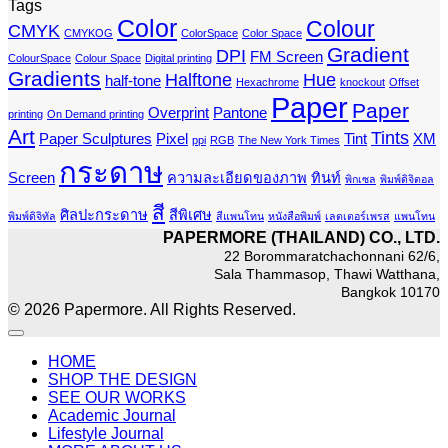
Tags
Color
Colour
CMYK
CMYKOG
ColorSpace
Color Space
Gradient
DPI
FM Screen
ColourSpace
Colour Space
Digital printing
Gradients
Halftone
Hue
half-tone
Hexachrome
knockout
Offset
Paper
Paper
Overprint
Pantone
printing
On Demand printing
Art
Tints
Paper Sculptures
Pixel
Tint
XM
ppi
RGB
The New York Times
กระดาษ
Screen
ความละเอียดของภาพ
ทินท์
พิกเซล
พิมพ์ดิจิตอล
สี
ศิลปะกระดาษ
สีพิเศษ
พิมพ์ดิจิทัล
สีแพนโทน
หนังสือพิมพ์
เลตเตอร์เพรส
แพนโทน
PAPERMORE (THAILAND) CO., LTD.
22 Borommaratchachonnani 62/6,
Sala Thammasop, Thawi Watthana,
Bangkok 10170
© 2026 Papermore. All Rights Reserved.
HOME
SHOP THE DESIGN
SEE OUR WORKS
Academic Journal
Lifestyle Journal