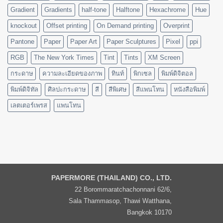
Gradient
Gradients
half-tone
Halftone
Hexachrome
Hue
knockout
Offset printing
On Demand printing
Overprint
Pantone
Paper
Paper Art
Paper Sculptures
Pixel
ppi
RGB
The New York Times
Tint
Tints
XM Screen
กระดาษ
ความละเอียดของภาพ
ทินท์
พิกเซล
พิมพ์ดิจิตอล
พิมพ์ดิจิทัล
ศิลปะกระดาษ
สี
สีพิเศษ
สีแพนโทน
หนังสือพิมพ์
เลตเตอร์เพรส
แพนโทน
PAPERMORE (THAILAND) CO., LTD.
22 Borommaratchachonnani 62/6,
Sala Thammasop, Thawi Watthana,
Bangkok 10170