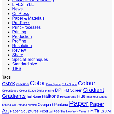
LIFESTYLE
News
On Press
Paper & Materials
Pre-Press
Print Processes
Printing
Production
Proffing
Resolution
Review
Share
Special Techniques
Standard size
TIPS
Tags
Color
Colour
CMYK
CMYKOG
ColorSpace
Color Space
Gradient
DPI
FM Screen
ColourSpace
Colour Space
Digital printing
Gradients
Halftone
Hue
half-tone
Hexachrome
knockout
Offset
Paper
Paper
Overprint
Pantone
printing
On Demand printing
Art
Tints
Paper Sculptures
Pixel
Tint
XM
ppi
RGB
The New York Times