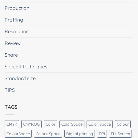
Production
Proffing
Resolution
Review
Share
Special Techniques
Standard size
TIPS
TAGS
CMYK
CMYKOG
Color
ColorSpace
Color Space
Colour
ColourSpace
Colour Space
Digital printing
DPI
FM Screen