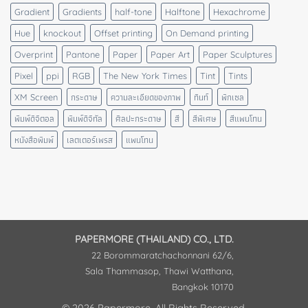
Gradient
Gradients
half-tone
Halftone
Hexachrome
Hue
knockout
Offset printing
On Demand printing
Overprint
Pantone
Paper
Paper Art
Paper Sculptures
Pixel
ppi
RGB
The New York Times
Tint
Tints
XM Screen
กระดาษ
ความละเอียดของภาพ
ทินท์
พิกเซล
พิมพ์ดิจิตอล
พิมพ์ดิจิทัล
ศิลปะกระดาษ
สี
สีพิเศษ
สีแพนโทน
หนังสือพิมพ์
เลตเตอร์เพรส
แพนโทน
PAPERMORE (THAILAND) CO., LTD.
22 Borommaratchachonnani 62/6,
Sala Thammasop, Thawi Watthana,
Bangkok 10170
© 2026 Papermore. All Rights Reserved.