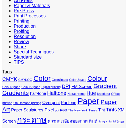
On Press
Paper & Materials
Pre-Press
Print Processes
Printing
Production
Proffing
Resolution
Review
Share
Special Techniques
Standard size
TIPS
Tags
Color
Colour
CMYK
CMYKOG
ColorSpace
Color Space
Gradient
DPI
FM Screen
ColourSpace
Colour Space
Digital printing
Gradients
Halftone
Hue
half-tone
Hexachrome
knockout
Offset
Paper
Paper
Overprint
Pantone
printing
On Demand printing
Art
Tints
Paper Sculptures
Pixel
Tint
XM
ppi
RGB
The New York Times
กระดาษ
Screen
ความละเอียดของภาพ
ทินท์
พิกเซล
พิมพ์ดิจิตอล