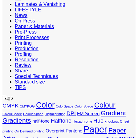
Laminates & Vanishing
LIFESTYLE
News
On Press
Paper & Materials
Pre-Press
Print Processes
Printing
Production
Proffing
Resolution
Review
Share
Special Techniques
Standard size
TIPS
Tags
Color
Colour
CMYK
CMYKOG
ColorSpace
Color Space
Gradient
DPI
FM Screen
ColourSpace
Colour Space
Digital printing
Gradients
Halftone
Hue
half-tone
Hexachrome
knockout
Offset
Paper
Paper
Overprint
Pantone
printing
On Demand printing