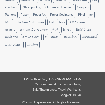
knockout
Offset printing
On Demand printing
Overprint
Pantone
Paper
Paper Art
Paper Sculptures
Pixel
ppi
RGB
The New York Times
Tint
Tints
XM Screen
กระดาษ
ความละเอียดของภาพ
ทินท์
พิกเซล
พิมพ์ดิจิตอล
พิมพ์ดิจิทัล
ศิลปะกระดาษ
สี
สีพิเศษ
สีแพนโทน
หนังสือพิมพ์
เลตเตอร์เพรส
แพนโทน
PAPERMORE (THAILAND) CO., LTD.
22 Borommaratchachonnani 62/6,
Sala Thammasop, Thawi Watthana,
Bangkok 10170
© 2026 Papermore. All Rights Reserved.