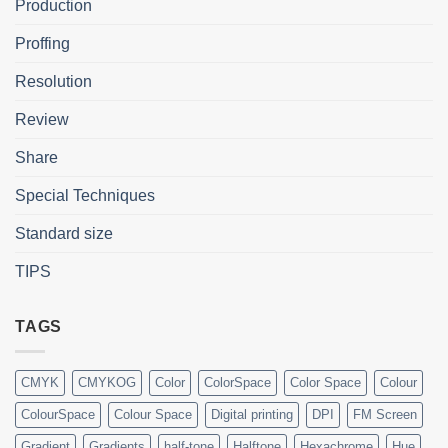
Production
Proffing
Resolution
Review
Share
Special Techniques
Standard size
TIPS
TAGS
CMYK
CMYKOG
Color
ColorSpace
Color Space
Colour
ColourSpace
Colour Space
Digital printing
DPI
FM Screen
Gradient
Gradients
half-tone
Halftone
Hexachrome
Hue