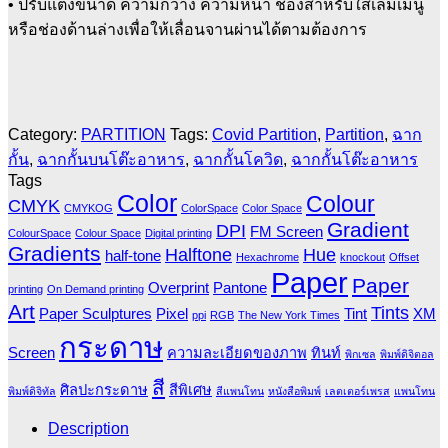
•
ปรับแต่งขนาด ความกว้าง ความหนา ช่องสำหรับใส่เล่มเมนู
หรือช่องด้านล่างเพื่อให้เลื่อนจานผ่านได้ตามต้องการ
Category:
PARTITION
Tags:
Covid Partition
,
Partition
,
ฉาก
กั้น
,
ฉากกั้นบนโต๊ะอาหาร
,
ฉากกั้นโควิด
,
ฉากกั้นโต๊ะอาหาร
Tags
Color
Colour
CMYK
CMYKOG
ColorSpace
Color Space
Gradient
DPI
FM Screen
ColourSpace
Colour Space
Digital printing
Gradients
Halftone
Hue
half-tone
Hexachrome
knockout
Offset
Paper
Paper
Overprint
Pantone
printing
On Demand printing
Art
Tints
Paper Sculptures
Pixel
Tint
XM
ppi
RGB
The New York Times
กระดาษ
Screen
ความละเอียดของภาพ
ทินท์
พิกเซล
พิมพ์ดิจิตอล
สี
ศิลปะกระดาษ
สีพิเศษ
พิมพ์ดิจิทัล
สีแพนโทน
หนังสือพิมพ์
เลตเตอร์เพรส
แพนโทน
Description