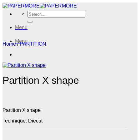
Skip
to
Search
content
for:
Menu
Menu
Home
/
PARTITION
Partition X shape
Partition X shape
Technique: Diecut