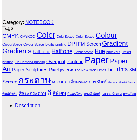
Category:
NOTEBOOK
Tags
Color
Colour
CMYK
CMYKOG
ColorSpace
Color Space
Gradient
DPI
FM Screen
ColourSpace
Colour Space
Digital printing
Gradients
Halftone
Hue
half-tone
Hexachrome
knockout
Offset
Paper
Paper
Overprint
Pantone
printing
On Demand printing
Art
Tints
Paper Sculptures
Pixel
Tint
XM
ppi
RGB
The New York Times
กระดาษ
Screen
ความละเอียดของภาพ
ทินท์
พิกเซล
พิมพ์ดิจิตอล
สี
ศิลปะกระดาษ
สีพิเศษ
พิมพ์ดิจิทัล
สีแพนโทน
หนังสือพิมพ์
เลตเตอร์เพรส
แพนโทน
Description