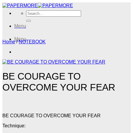
Skip
to
Search
content
for:
Menu
Menu
Home
/
NOTEBOOK
BE COURAGE TO
OVERCOME YOUR FEAR
BE COURAGE TO OVERCOME YOUR FEAR
Technique: