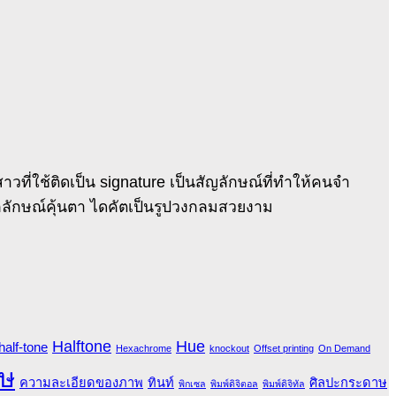
วที่ใช้ติดเป็น signature เป็นสัญลักษณ์ที่ทำให้คนจำ
อกลักษณ์คุ้นตา ไดคัตเป็นรูปวงกลมสวยงาม
Halftone
Hue
half-tone
Hexachrome
knockout
Offset printing
On Demand
ษ
ความละเอียดของภาพ
ทินท์
ศิลปะกระดาษ
พิกเซล
พิมพ์ดิจิตอล
พิมพ์ดิจิทัล