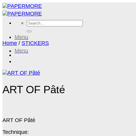
Skip
to
content
Search
for:
Menu
Home
/
STICKERS
Menu
ART OF Pâté
ART OF Pâté
Technique: