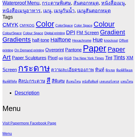
Waterproof Menu
,
กระดาษพิเศษ
,
สันตอกหมุด
,
หนังสือเมนู
,
หนังสือเมนูอาหาร
,
เมนู
,
เมนูกันน้ำ
,
เมนูสันตอกหมุด
Tags
Color
Colour
CMYK
CMYKOG
ColorSpace
Color Space
Gradient
DPI
FM Screen
ColourSpace
Colour Space
Digital printing
Gradients
Halftone
Hue
half-tone
Hexachrome
knockout
Offset
Paper
Paper
Overprint
Pantone
printing
On Demand printing
Art
Tints
Paper Sculptures
Pixel
Tint
XM
ppi
RGB
The New York Times
กระดาษ
Screen
ความละเอียดของภาพ
ทินท์
พิกเซล
พิมพ์ดิจิตอล
สี
ศิลปะกระดาษ
สีพิเศษ
พิมพ์ดิจิทัล
สีแพนโทน
หนังสือพิมพ์
เลตเตอร์เพรส
แพนโทน
Description
Menu
Visit Papermore Facebook Page
Menu