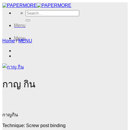
Skip
to
Search
content
for:
Menu
Menu
Home
/
MENU
กาญ กิน
กาญกิน
Technique: Screw post binding