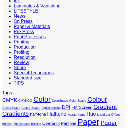
Ink
Laminates & Vanishing
LIFESTYLE
News
On Press
Paper & Materials
Pre-Press
Print Processes
Printing
Production
Proffing
Resolution
Review
Share
Special Techniques
Standard size
TIPS
Tags
Color
Colour
CMYK
CMYKOG
ColorSpace
Color Space
Gradient
DPI
FM Screen
ColourSpace
Colour Space
Digital printing
Gradients
Halftone
Hue
half-tone
Hexachrome
knockout
Offset
Paper
Paper
Overprint
Pantone
printing
On Demand printing