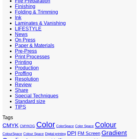
File Preparation
Finishing
Folding & Trimming
Ink
Laminates & Vanishing
LIFESTYLE
News
On Press
Paper & Materials
Pre-Press
Print Processes
Printing
Production
Proffing
Resolution
Review
Share
Special Techniques
Standard size
TIPS
Tags
Color
Colour
CMYK
CMYKOG
ColorSpace
Color Space
Gradient
DPI
FM Screen
ColourSpace
Colour Space
Digital printing