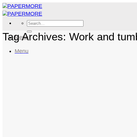
Skip
to
content
Search
for:
Tag Archives:
Work and tum
Menu
Menu