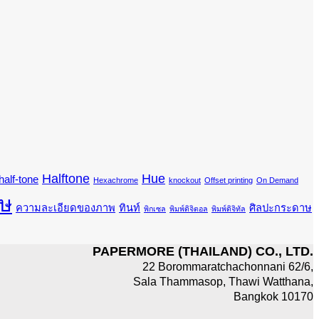
Halftone
Hue
half-tone
Hexachrome
knockout
Offset printing
On Demand
ษ
ความละเอียดของภาพ
ทินท์
ศิลปะกระดาษ
พิกเซล
พิมพ์ดิจิตอล
พิมพ์ดิจิทัล
PAPERMORE (THAILAND) CO., LTD.
22 Borommaratchachonnani 62/6,
Sala Thammasop, Thawi Watthana,
Bangkok 10170