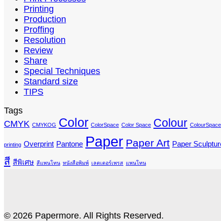
Printing
Production
Proffing
Resolution
Review
Share
Special Techniques
Standard size
TIPS
Tags
Color
Colour
CMYK
CMYKOG
ColorSpace
Color Space
ColourSpace
Paper
Paper Art
Overprint
Pantone
Paper Sculptur
printing
สี
สีพิเศษ
สีแพนโทน
หนังสือพิมพ์
เลตเตอร์เพรส
แพนโทน
© 2026 Papermore. All Rights Reserved.