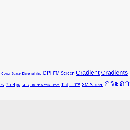
Gradient
Gradients
DPI
FM Screen
Colour Space
Digital printing
กระดา
Tints
es
Pixel
Tint
XM Screen
ppi
RGB
The New York Times