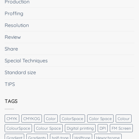
Production
Proffing
Resolution
Review
Share
Special Techniques
Standard size
TIPS
TAGS
CMYK
CMYKOG
Color
ColorSpace
Color Space
Colour
ColourSpace
Colour Space
Digital printing
DPI
FM Screen
Gradient
Gradients
half-tone
Halftone
Hexachrome