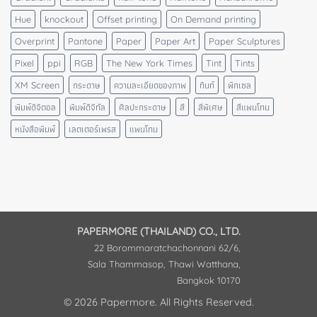
Hue
knockout
Offset printing
On Demand printing
Overprint
Pantone
Paper
Paper Art
Paper Sculptures
Pixel
ppi
RGB
The New York Times
Tint
Tints
XM Screen
กระดาษ
ความละเอียดของภาพ
ทินท์
พิกเซล
พิมพ์ดิจิตอล
พิมพ์ดิจิทัล
ศิลปะกระดาษ
สี
สีพิเศษ
สีแพนโทน
หนังสือพิมพ์
เลตเตอร์เพรส
แพนโทน
PAPERMORE (THAILAND) CO., LTD.
22 Borommaratchachonnani 62/6,
Sala Thammasop, Thawi Watthana,
Bangkok 10170
© 2026 Papermore. All Rights Reserved.