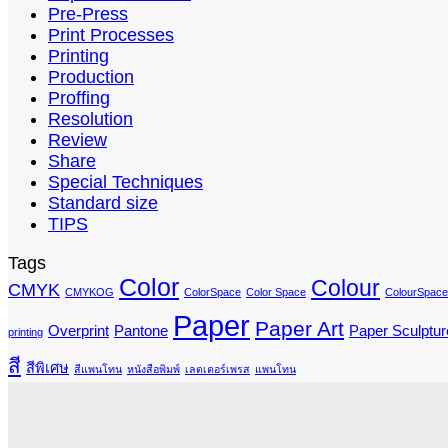
Pre-Press
Print Processes
Printing
Production
Proffing
Resolution
Review
Share
Special Techniques
Standard size
TIPS
Tags
Color
Colour
CMYK
CMYKOG
ColorSpace
Color Space
ColourSpace
Paper
Paper Art
Overprint
Pantone
Paper Sculptur
printing
สี
สีพิเศษ
สีแพนโทน
หนังสือพิมพ์
เลตเตอร์เพรส
แพนโทน