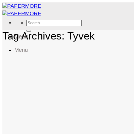
Skip
to
content
Search
for:
Tag Archives:
Tyvek
Menu
Menu