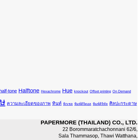
Halftone
Hue
half-tone
Hexachrome
knockout
Offset printing
On Demand
ษ
ความละเอียดของภาพ
ทินท์
ศิลปะกระดาษ
พิกเซล
พิมพ์ดิจิตอล
พิมพ์ดิจิทัล
PAPERMORE (THAILAND) CO., LTD.
22 Borommaratchachonnani 62/6,
Sala Thammasop, Thawi Watthana,