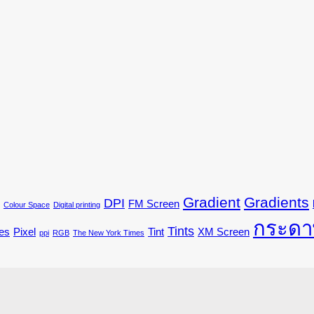
Gradient
Gradients
DPI
FM Screen
Colour Space
Digital printing
กระดา
Tints
es
Pixel
Tint
XM Screen
ppi
RGB
The New York Times