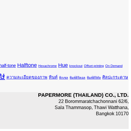
Halftone
Hue
half-tone
Hexachrome
knockout
Offset printing
On Demand
ษ
ความละเอียดของภาพ
ทินท์
ศิลปะกระดาษ
พิกเซล
พิมพ์ดิจิตอล
พิมพ์ดิจิทัล
PAPERMORE (THAILAND) CO., LTD.
22 Borommaratchachonnani 62/6,
Sala Thammasop, Thawi Watthana,
Bangkok 10170