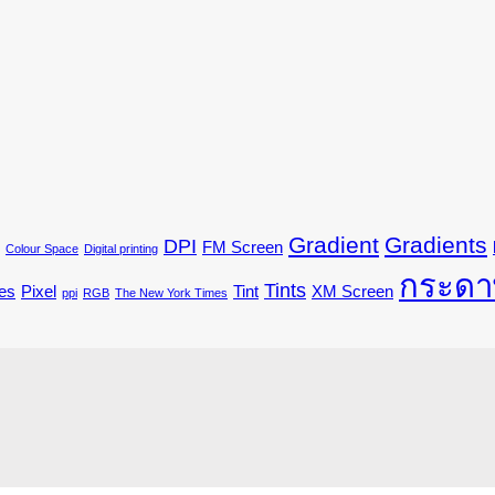
Gradient
Gradients
DPI
FM Screen
Colour Space
Digital printing
กระดา
Tints
es
Pixel
Tint
XM Screen
ppi
RGB
The New York Times