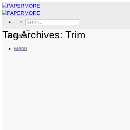
Skip
to
content
Search
for:
Tag Archives:
Trim
Menu
Menu