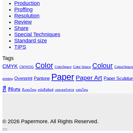
Production
Proffing
Resolution
Review
Share
Special Techniques
Standard size
TIPS
Tags
Color
Colour
CMYK
CMYKOG
ColorSpace
Color Space
ColourSpace
Paper
Paper Art
Overprint
Pantone
Paper Sculptur
printing
สี
สีพิเศษ
สีแพนโทน
หนังสือพิมพ์
เลตเตอร์เพรส
แพนโทน
© 2026 Papermore. All Rights Reserved.